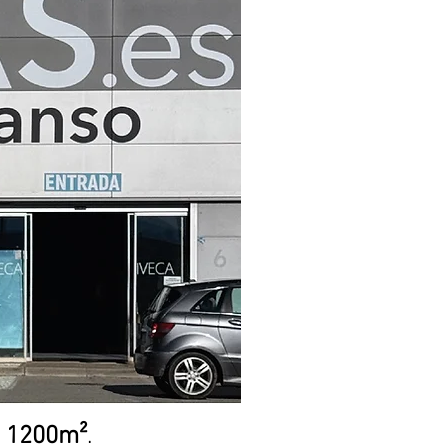
e
1200m²
.