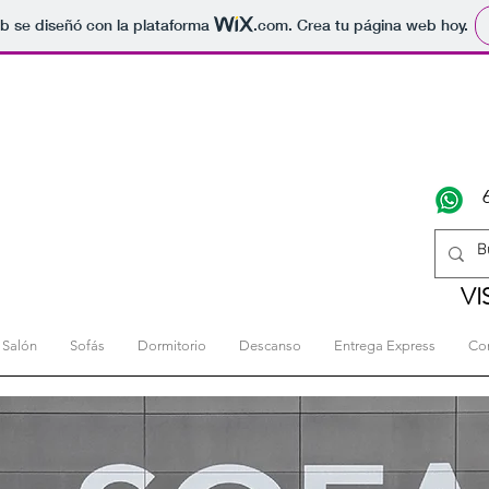
b se diseñó con la plataforma
.com
. Crea tu página web hoy.
VI
Salón
Sofás
Dormitorio
Descanso
Entrega Express
Co