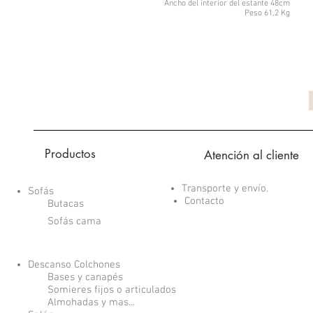
Ancho del interior del estante 48cm
Peso 61,2 Kg
Productos
Atención al cliente
Transporte y envío.
Sofás
Contacto
Butacas
Sofás cama
Descanso Colchones
Bases y canapés
Somieres fijos o articulados
Almohadas y mas...