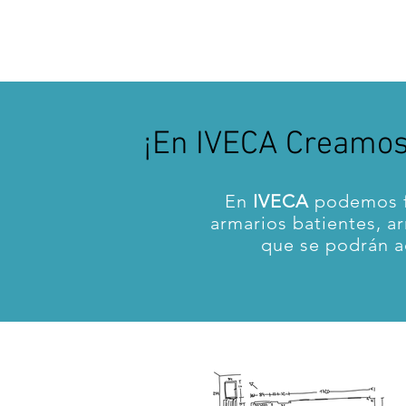
¡En IVECA Creamos 
En
IVECA
podemos f
armarios batientes, a
que se podrán a